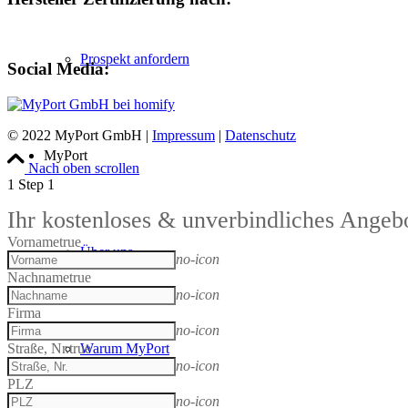
Prospekt anfordern
Social Media:
© 2022 MyPort GmbH |
Impressum
|
Datenschutz
MyPort
Nach oben scrollen
1
Step 1
Ihr kostenloses & unverbindliches Angeb
Vorname
true
Über uns
no-icon
Nachname
true
no-icon
Firma
no-icon
Straße, Nr.
true
Warum MyPort
no-icon
PLZ
no-icon