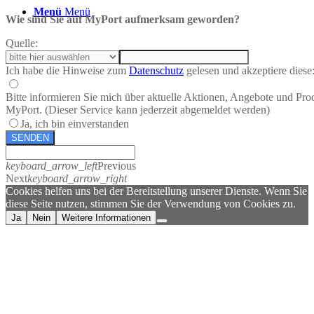
Menü
Menü
Wie sind Sie auf MyPort aufmerksam geworden?
Quelle:
Ich habe die Hinweise zum
Datenschutz
gelesen und akzeptiere diese
Bitte informieren Sie mich über aktuelle Aktionen, Angebote und Pro
MyPort. (Dieser Service kann jederzeit abgemeldet werden)
Ja, ich bin einverstanden
SENDEN
keyboard_arrow_left
Previous
Next
keyboard_arrow_right
Cookies helfen uns bei der Bereitstellung unserer Dienste. Wenn Sie
diese Seite nutzen, stimmen Sie der Verwendung von Cookies zu.
Ja
Nein
Weitere Informationen