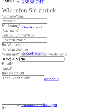
1
Step 1
ÜBERSICHT
Wir rufen Sie zurück!
Vorname*
true
Nachname*
true
Einzelcarport
Telefonnummer*
true
Ihr Wunschtermin
true
Doppelcarport
Wann möchten Sie angerufen werden?
true
Email*
Ihre Nachricht
Carport für Wohnmobile
Carport Reihenanlagen
0
/