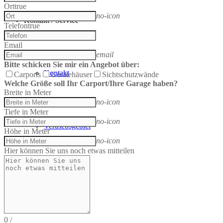
Ort
true
no-icon
Kontakt / Service
Telefon
true
Email
email
Bitte schicken Sie mir ein Angebot über:
Kontakt
Carports
Gerätehäuser
Sichtschutzwände
Welche Größe soll Ihr Carport/Ihre Garage haben?
Breite in Meter
no-icon
Tiefe in Meter
no-icon
Vertriebsgebiet
Höhe in Meter
no-icon
Hier können Sie uns noch etwas mitteilen
Suche
0
/