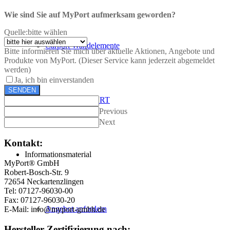
Wie sind Sie auf MyPort aufmerksam geworden?
Quelle:
bitte wählen
Carport Wandelemente
Bitte informieren Sie mich über aktuelle Aktionen, Angebote und
Produkte von MyPort. (Dieser Service kann jederzeit abgemeldet
werden)
Ja, ich bin einverstanden
SENDEN
NEU: Der E-PORT
Previous
Next
Kontakt:
Informationsmaterial
MyPort® GmbH
Robert-Bosch-Str. 9
72654 Neckartenzlingen
Tel: 07127-96030-00
Fax: 07127-96030-20
Angebot anfordern
E-Mail: info@myport-gmbh.de
Hersteller Zertifizierung nach: