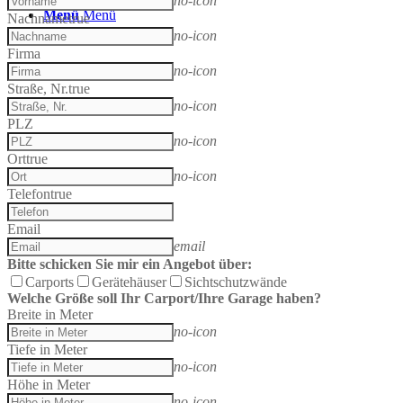
no-icon
Menü
Menü
Nachname
true
no-icon
Firma
no-icon
Straße, Nr.
true
no-icon
PLZ
no-icon
Ort
true
no-icon
Telefon
true
Email
email
Bitte schicken Sie mir ein Angebot über:
Carports
Gerätehäuser
Sichtschutzwände
Welche Größe soll Ihr Carport/Ihre Garage haben?
Breite in Meter
no-icon
Tiefe in Meter
no-icon
Höhe in Meter
no-icon