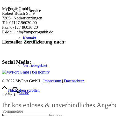
MyPort® GmbH
Kontakt / Service
Robert-Bosch-Str. 9
72654 Neckartenzlingen
Tel: 07127-96030-00
Fax: 07127-96030-20
E-Mail: info@myport-gmbh.de
Kontakt
Hersteller Zertifizierung nach:
Social Media:
Vertriebsgebiet
© 2022 MyPort GmbH |
Impressum
|
Datenschutz
Nach oben scrollen
Suche
1
Step 1
Ihr kostenloses & unverbindliches Angeb
Vorname
true