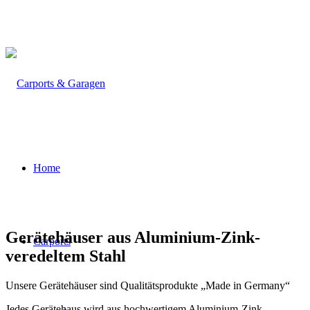
Öffnungszeiten: Mo - Do: 9:00 - 13:00 Uhr und 14:00 - 17:00
Uhr, Fr: 9:00 - 13:00 Uhr
Home
Gerätehäuser aus Aluminium-Zink-
Carports
veredeltem Stahl
Unsere Gerätehäuser sind Qualitätsprodukte „Made in Germany“
Jedes Gerätehaus wird aus hochwertigem Aluminium-Zink-