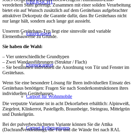
ÜBERSICHT
veredeltem Stahl gefertigt. Zusammen mit einer soliden Verarbeitung
bietet ein auf Wunsch zusätzlich auf dem Gerätehaus aufgebrachter
attraktiver Dekorputz die Garantie dafür, dass Ihr Gerätehaus nicht
nur lange hält, sondern auch lange gut aussieht.
Unserem Gerätehaus-Typ liegt eine sinnvolle und variable
Einzelcarport
Elementbauweise zu Grunde.
Sie haben die Wahl:
– Vier unterschiedliche Grundtypen
– Zwei Wandausführungen (Struktur / Flach)
Doppelcarport
– Sie bestimmen individuell die Anordnung von Tür und Fenster im
Gerätehaus.
Wenn Sie eine besondere Lösung für Ihren individuellen Einsatz des
Gerätehaus benötigen: Fragen Sie nach Sonderkonstruktionen ihres
individuellen Gerätehauses.
Carport für Wohnmobile
Die verputzte Variante ist in acht Dekorfarben erhältlich: Alpinweiß,
Ziegelrot, Klinkerrot, Pastellgelb, Braunbeige, Steingrau, Mittelgrün
und Dunkelgrün.
Bei der pulverbeschichteten Variante können Sie die Attika
Carport Reihenanlagen
(Dachrandverkleidung), die Tür und die Wände frei nach RAL